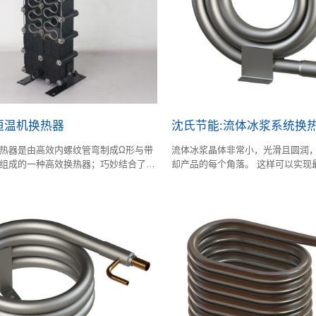
恒温机换热器
沈氏节能:流体冰浆系统换
热器是由高效内螺纹管弯制成Ω形与带
流体冰浆晶体非常小，光滑且圆润
组成的一种高效换热器；巧妙结合了壳
却产品的每个角落。 这样可以实现
板式换热器的特点；壳体是由塑料内
立即均匀地冷却产品，并防止潜在
层和钢制外壳组成；内管布置方式具有
酶反应和变色。流体冰浆可保持峰
明专利。
的时间。制冷换热能力强，可靠性
统中用作冷凝器。